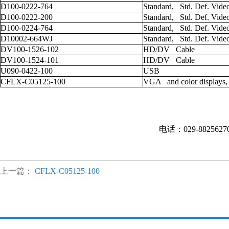
D100-0222-764
Standard, Std. Def. Vide
D100-0222-200
Standard, Std. Def. Vide
D100-0224-764
Standard, Std. Def. Vide
D10002-664WJ
Standard, Std. Def. Vide
DV100-1526-102
HD/DV Cable
DV100-1524-101
HD/DV Cable
U090-0422-100
USB
CFLX-C05125-100
VGA and color displays
电话：029-882562
上一篇：
CFLX-C05125-100