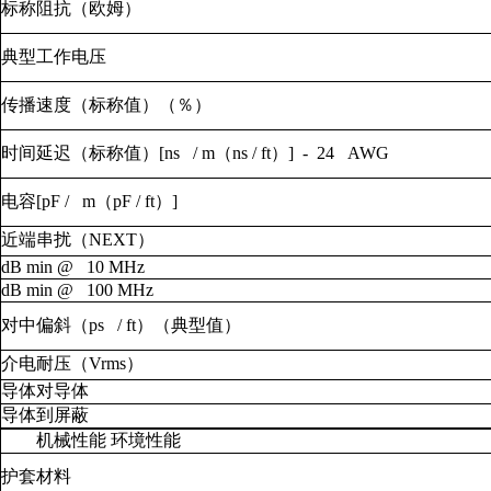
标称阻抗（欧姆）
典型工作电压
传播速度（标称值）（％）
时间延迟（标称值）[ns / m（ns / ft）] - 24 AWG
电容[pF / m（pF / ft）]
近端串扰（NEXT）
dB min @ 10 MHz
dB min @ 100 MHz
对中偏斜（ps / ft）（典型值）
介电耐压（Vrms）
导体对导体
导体到屏蔽
机械性能 环境性能
护套材料