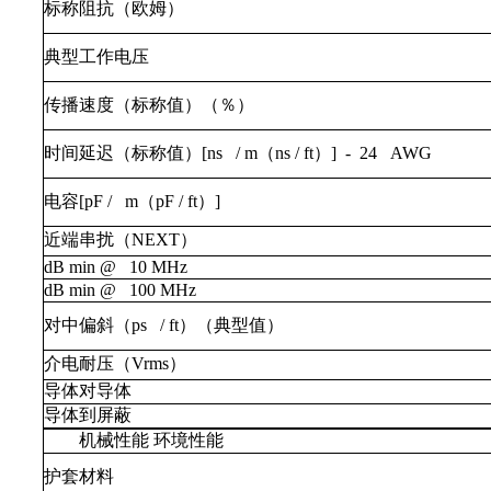
标称阻抗（欧姆）
典型工作电压
传播速度（标称值）（％）
时间延迟（标称值）[ns / m（ns / ft）] - 24 AWG
电容[pF / m（pF / ft）]
近端串扰（NEXT）
dB min @ 10 MHz
dB min @ 100 MHz
对中偏斜（ps / ft）（典型值）
介电耐压（Vrms）
导体对导体
导体到屏蔽
机械性能 环境性能
护套材料