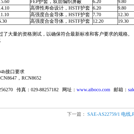
15.60
FEP护套，双层编织屏蔽
6.20
9.80
14.10
高弹性寿命设计，HSTF护套
6.20
9.80
11.10
高强度合金导体，HSTF护套
7.70
12.30
6.30
高强度合金导体，HSTF护套
12.20
19.30
经过了大量的资格测试，以确保符合最新标准和客户要求的规格。
记
394b接口要求
RCN8647，RCN8652
256270 传真：029-88257182 网址：
www.aiboco.com
邮箱：
sa
下一篇：
SAE-AS22759/1 电线