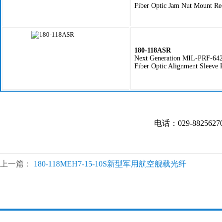
Fiber Optic Jam Nut Mount Re
180-118ASR
Next Generation MIL-PRF-64
Fiber Optic Alignment Sleeve 
电话：029-882562
上一篇：
180-118MEH7-15-10S新型军用航空舰载光纤