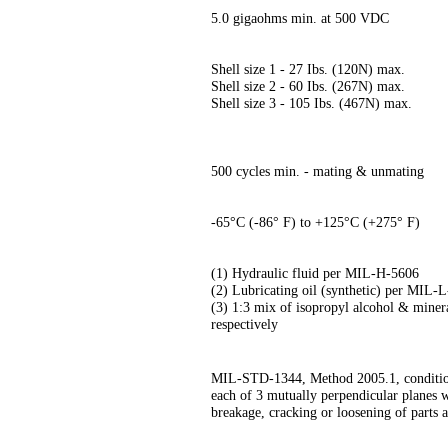
5.0 gigaohms min. at 500 VDC
Shell size 1 - 27 Ibs. (120N) max.
Shell size 2 - 60 Ibs. (267N) max.
Shell size 3 - 105 Ibs. (467N) max.
500 cycles min. - mating & unmating
-65°C (-86° F) to +125°C (+275° F)
(1) Hydraulic fluid per MIL-H-5606
(2) Lubricating oil (synthetic) per MIL-
(3) 1:3 mix of isopropyl alcohol & min
respectively
MIL-STD-1344, Method 2005.1, condition
each of 3 mutually perpendicular planes 
breakage, cracking or loosening of parts 