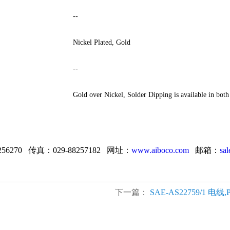
--
Nickel Plated, Gold
--
Gold over Nickel, Solder Dipping is available in b
256270 传真：029-88257182 网址：
www.aiboco.com
邮箱：
sa
下一篇：
SAE-AS22759/1 电线