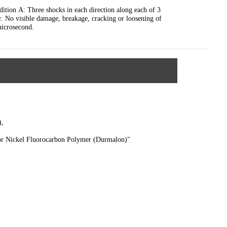
tion A: Three shocks in each direction along each of 3
r. No visible damage, breakage, cracking or loosening of
microsecond.
),
)
or Nickel Fluorocarbon Polymer (Durmalon)"