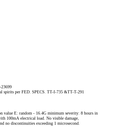
L-23699
eral spirits per FED. SPECS. TT-I-735 &TT-T-291
 value E: random - 16.4G minimum severity: 8 hours in
with 100mA electrical load. No visible damage,
and no discontinuities exceeding 1 microsecond.