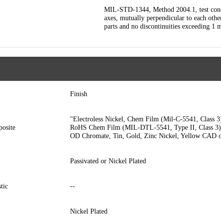
MIL-STD-1344, Method 2004.1, test condi
axes, mutually perpendicular to each othe
parts and no discontinuities exceeding 1 
Finish
"Electroless Nickel, Chem Film (Mil-C-5541, Class 3
osite
RoHS Chem Film (MIL-DTL-5541, Type II, Class 3
OD Chromate, Tin, Gold, Zinc Nickel, Yellow CAD 
Passivated or Nickel Plated
tic
--
Nickel Plated