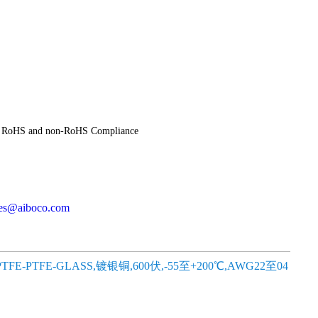
oth RoHS and non-RoHS Compliance
les@aiboco.com
,PTFE-PTFE-GLASS,镀银铜,600伏,-55至+200℃,AWG22至04