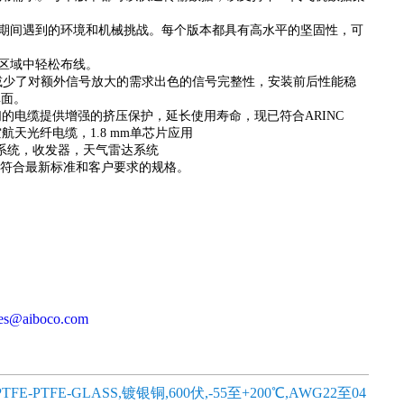
期间遇到的环境和机械挑战。每个版本都具有高水平的坚固性，可
区域中轻松布线。
减少了对额外信号放大的需求
出色的信号完整性，安装前后性能稳
单面。
的电缆提供增强的挤压保护，延长使用寿命，现已符合ARINC
天光纤电缆，1.8 mm单芯片
应用
系统，
收发器，
天气雷达系统
以确保符合最新标准和客户要求的规格。
les@aiboco.com
,PTFE-PTFE-GLASS,镀银铜,600伏,-55至+200℃,AWG22至04