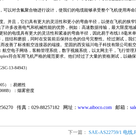
，可以对含氟聚合物进行设计，使我们的电缆能够承受整个飞机使用寿命
度。并且，它们具有更大的灵活性和更小的弯曲半径，以便在飞机的狭窄
商提供了许多改善电气和机械性能的优势，例如：
高速数据传输，最大限度地
更轻的电缆具有更大的灵活性和紧凑的弯曲半径，因此易于布线
1.8毫米
破碎，扭结和磨损，同时在安装前后保持出色的信号完整性。经过测试，我们
，从而改善了标准航空连接器的端接。
坚固的西安福川电子科技有限公司航空航
：
航空电子网络，
客舱管理系统，
数字视频系统，
以太网主干，
飞行管理
mm Simplex符合军用飞机严格的规范要求。他们经过了大量的资格测试，
SC-13-84943）
0005）：易燃性
.0008B）：烟雾密度
256270 传真：029-88257182 网址：
www.aiboco.com
邮箱：
sa
下一篇：
SAE-AS22759/1 电线