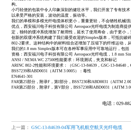
构。
小巧轻便的包装中令人印象深刻的健壮水平，我们开发了专有技术
以承受严格的安装，波动的温度，振动等。
我们的单模和多模光纤电缆体积更小，重量更轻，不会牺牲机械强
优点，西安福川电子科技有限公司 Aerospace光纤电缆为制造
定，
独特的缓冲系统增加了耐用性，延长了使用寿命，
由于更小，
创新的双缓冲系统构建了我们最受欢迎的Simplex版本，可抵抗
802-2要求。这种结构中的材料组合还增加了压缩下的纤维运动
我们的1.8 mm Simplex版本可在各种军事应用中可靠地运行，包括
资格：西安福川电子科技有限公司 Aerospace光纤电缆，1.8 
ANSI / NEMA WC 27500性能要求：环境测试，夹克和标记
ARINC 802-2性能和环境要求：（GSC-13-84639，GSC-13-84640，G
BSS7239和ABD0031（AITM 3.0005）：毒性
EN4641-301
FAR第25部分，附录F，第I部分，BSS7230和ABD0031（AITM 2.
FAR第25部分，附录F，第V部分，BSS7238和ABD0031（AITM 3
电话：029-88
上一篇：
GSC-13-84639-04军用飞机航空航天光纤电缆