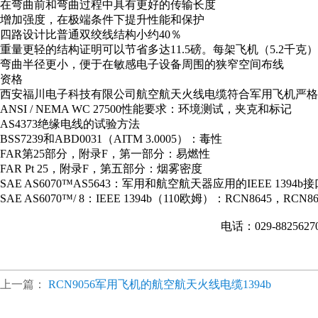
在弯曲前和弯曲过程中具有更好的传输长度
增加强度，在极端条件下提升性能和保护
四路设计比普通双绞线结构小约40％
重量更轻的结构证明可以节省多达11.5磅。每架飞机（5.2千克）
弯曲半径更小，便于在敏感电子设备周围的狭窄空间布线
资格
西安福川电子科技有限公司航空航天火线电缆符合军用飞机严格
ANSI / NEMA WC 27500性能要求：环境测试，夹克和标记
AS4373绝缘电线的试验方法
BSS7239和ABD0031（AITM 3.0005）：毒性
FAR第25部分，附录F，第一部分：易燃性
FAR Pt 25，附录F，第五部分：烟雾密度
SAE AS6070™AS5643：军用和航空航天器应用的IEEE 1394b
SAE AS6070™/ 8：IEEE 1394b（110欧姆）：RCN8645，RCN8
电话：029-882562
上一篇：
RCN9056军用飞机的航空航天火线电缆1394b