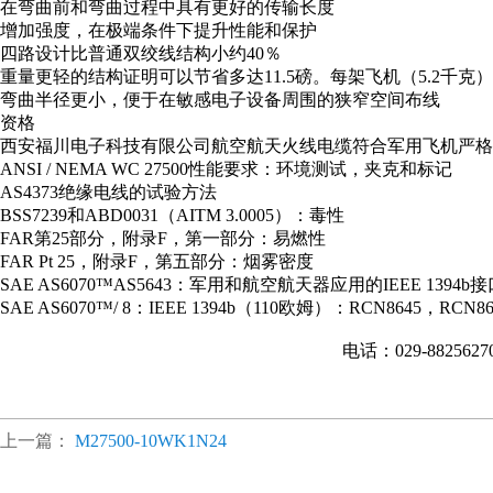
在弯曲前和弯曲过程中具有更好的传输长度
增加强度，在极端条件下提升性能和保护
四路设计比普通双绞线结构小约40％
重量更轻的结构证明可以节省多达11.5磅。每架飞机（5.2千克）
弯曲半径更小，便于在敏感电子设备周围的狭窄空间布线
资格
西安福川电子科技有限公司航空航天火线电缆符合军用飞机严格
ANSI / NEMA WC 27500性能要求：环境测试，夹克和标记
AS4373绝缘电线的试验方法
BSS7239和ABD0031（AITM 3.0005）：毒性
FAR第25部分，附录F，第一部分：易燃性
FAR Pt 25，附录F，第五部分：烟雾密度
SAE AS6070™AS5643：军用和航空航天器应用的IEEE 1394b
SAE AS6070™/ 8：IEEE 1394b（110欧姆）：RCN8645，RCN8
电话：029-882562
上一篇：
M27500-10WK1N24