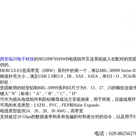
西安福川电子科技
的985209FNSHWB电缆组件互连系统嵌入在配对
供的。
HERCULES是高带宽（HBW）系列中的第一个，将以MIL-38999 Series I
根据外壳大小，满足USB 2.0和3.0，IB，SAS，SATA，串行I / 
好处：
坚固耐用的轻型铝制MIL-38999系列III尺寸为9、13、17、23的螺纹连接
键入“ N”（标准）“ A”，“ B”，“ C”，“ D”
可作为插头电缆组件和防松螺母或法兰安装插座，用于焊尾，压接或尾纤
可用的夹克类型：LSZH，PVC，FEP和Halar Expando
电缆类型提供24、26、28、30 AWG，高带宽
支持超过10 Gbps的数据速率和具有低偏斜对和差分对的信令，以及用于EMI
电话：029-882562