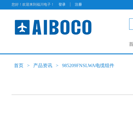
|
您好！欢迎来到福川电子！
登录
注册
首页
>
产品资讯
>
985209FNSLWA电缆组件