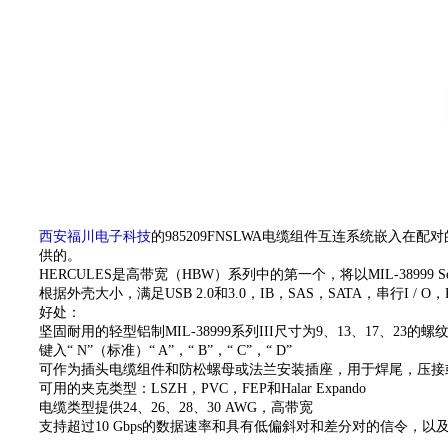
西安福川电子科技
的
985209FNSLWA电缆组件
互连系统嵌入在配对
供的。
HERCULES是高带宽（HBW）系列中的第一个，将以MIL-38999 Seri
根据外壳大小，满足USB 2.0和3.0，IB，SAS，SATA，串行
好处：
坚固耐用的轻型铝制MIL-38999系列III尺寸为9、13、17、23的
键入“ N”（标准）“ A”，“ B”，“ C”，“ D”
可作为插头电缆组件和防松螺母或法兰安装插座，用于焊尾，压接
可用的夹克类型：LSZH，PVC，FEP和Halar Expando
电缆类型提供24、26、28、30 AWG，高带宽
支持超过10 Gbps的数据速率和具有低偏斜对和差分对的信令，以及用于