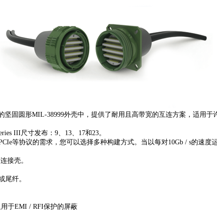
的坚固圆形MIL-38999外壳中，提供了耐用且高带宽的互连方案，适
es III尺寸发布：9、13、17和23。
I / O，PCIe等协议的需求，您可以选择多种构建方式。当以每对10Gb / 
螺纹连接壳。
或尾纤。
EMI / RFI保护的屏蔽