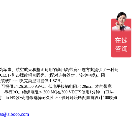
外壳中，为军事、航空航天和坚固耐用的商用高带宽互连方案提供了一种耐
寸9,13,17和23螺纹耦合圆壳。(配对连接器对，较少电缆)。阻
或Piatail夹克类型可提供:LSZH。
℃温升可提供24,26,28,30 AWG。低电平接触电阻:< 20ma。本的带宽
s，串行I/O。绝缘电阻:> 300 MQ在300 VDC下使用1分钟，(ElA-
100 u英寸min N铝外壳电镀选择耐久性:500循环环境匹配阻抗设计100欧姆
les@aiboco.com