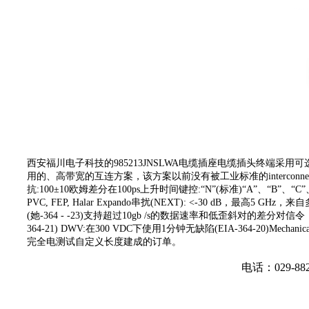
西安福川电子科技的985213JNSLWA电缆插座电缆插头终端采
用的、高带宽的互连方案，该方案以前没有被工业标准的interconnec
抗:100±10欧姆差分在100ps上升时间键控:“N”(标准)“A”、“
PVC, FEP, Halar Expando串扰(NEXT): <-30 dB，最高
(她-364 - -23)支持超过10gb /s的数据速率和低歪斜对的差分对信令，并且
364-21) DWV:在300 VDC下使用1分钟无缺陷(EIA-364-20)
完全电测试自定义长度建成的订单。
电话：029-88