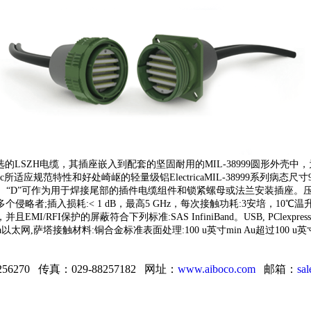
用可选的LSZH电缆，其插座嵌入到配套的坚固耐用的MIL-38999圆形
所适应规范特性和好处崎岖的轻量级铝ElectricaMIL-38999系列病态尺
B”、“C”、“D”可作为用于焊接尾部的插件电缆组件和锁紧螺母或法兰安装插座。压装
5 GHz，来自多个侵略者;插入损耗:< 1 dB，最高5 GHz，每次接触功耗:3安培，10
EMI/RFI保护的屏蔽符合下列标准:SAS InfiniBand。USB, PClexpres
Mechanica以太网,萨塔接触材料:铜合金标准表面处理:100 u英寸min Au超过
256270 传真：029-88257182 网址：
www.aiboco.com
邮箱：
sa