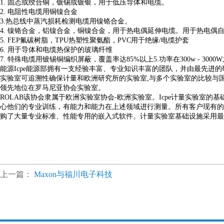
1. 固态或绞合铜，镀锡或镀银，用于低压导体和电缆。
2. 电阻性电缆用铜镍合金
3.热总线中蒸汽损耗检测电缆用镍铬合金。
4. 镍铬合金，铝镍合金，铜镍合金，用于热电偶延伸电缆。用于热电偶
5. FEP氟碳树脂，TPU热塑性聚氨酯，PVC用于绝缘/电缆护套
6. 用于导体和电缆热保护的玻璃纤维
7. 特殊电缆用镀锡铜编织屏蔽，覆盖率达85%以上5.功率在300w -
能源Icpe能源部拥有一支经验丰富、专业知识丰富的团队，并由最先进
实验室可追溯性确保计量和欧洲研究所的实验室,与多个实验室的比较与国家
领先地位在罗马尼亚协会实验室。
ROLAB该协会隶属于欧洲实验室协会-欧洲实验室。Icpe计量实验室
心他们的专业训练，有能力和能力在上述领域进行测量。所有客户现有的
购了大量专业标准、性能专用的嵌入式软件。计量实验室基础设施采用最
上一篇：
Maxon与福川电子科技