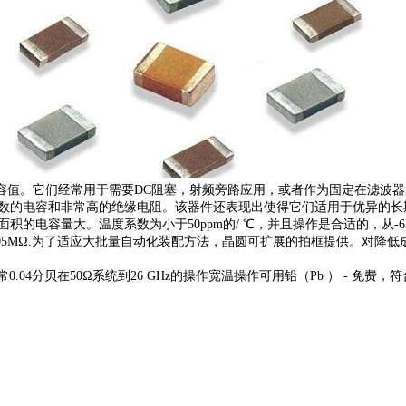
电容值。它们经常用于需要DC阻塞，射频旁路应用，或者作为固定在滤波
数的电容和非常高的绝缘电阻。该器件还表现出使得它们适用于优异的长
容量大。温度系数为小于50ppm的/ ℃，并且操作是合适的，从-65 ℃至
于105MΩ.为了适应大批量自动化装配方法，晶圆可扩展的拍框提供。对降低
4分贝在50Ω系统到26 GHz的操作宽温操作可用铅（Pb ） - 免费，符