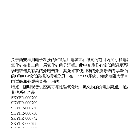
关于西安福川电子科技的MIS贴片电容可在很宽的范围内尺寸和
氧化硅在其上的一层氮化硅的是沉积。此电介质具有较低的温度系
该电容器具有高的介电击穿，其允许在使用薄的介质导致的每单位面积的电
的Q和0.04较低的插入损耗分贝，在一个50Ω系统。绝缘电阻大
电试验和外观检查是可用的。
特点：随时现货供应高可靠性硅氧化物 - 氮化物的介电损耗低，通常0.0
其他系列产品：
SKYFR-000700
SKYFR-000709
SKYFR-000736
SKYFR-000738
SKYFR-000742
SKYFR-000788