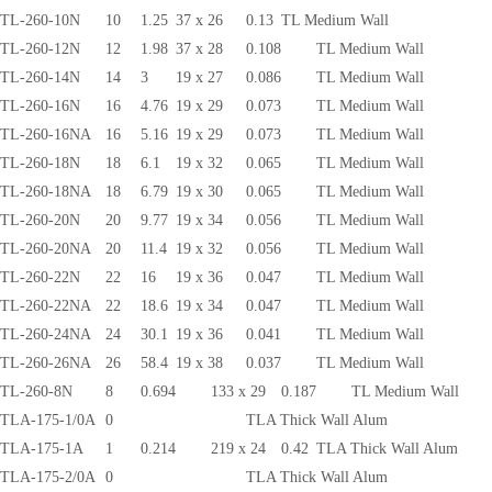
TL-260-10N
10
1.25
37 x 26
0.13
TL Medium Wall
TL-260-12N
12
1.98
37 x 28
0.108
TL Medium Wall
TL-260-14N
14
3
19 x 27
0.086
TL Medium Wall
TL-260-16N
16
4.76
19 x 29
0.073
TL Medium Wall
TL-260-16NA
16
5.16
19 x 29
0.073
TL Medium Wall
TL-260-18N
18
6.1
19 x 32
0.065
TL Medium Wall
TL-260-18NA
18
6.79
19 x 30
0.065
TL Medium Wall
TL-260-20N
20
9.77
19 x 34
0.056
TL Medium Wall
TL-260-20NA
20
11.4
19 x 32
0.056
TL Medium Wall
TL-260-22N
22
16
19 x 36
0.047
TL Medium Wall
TL-260-22NA
22
18.6
19 x 34
0.047
TL Medium Wall
TL-260-24NA
24
30.1
19 x 36
0.041
TL Medium Wall
TL-260-26NA
26
58.4
19 x 38
0.037
TL Medium Wall
TL-260-8N
8
0.694
133 x 29
0.187
TL Medium Wall
TLA-175-1/0A
0
TLA Thick Wall Alum
TLA-175-1A
1
0.214
219 x 24
0.42
TLA Thick Wall Alum
TLA-175-2/0A
0
TLA Thick Wall Alum