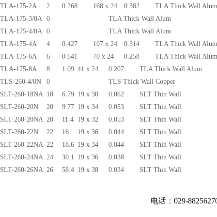
TLA-175-2A
2
0.268
168 x 24
0.382
TLA Thick Wall Alu
TLA-175-3/0A
0
TLA Thick Wall Alum
TLA-175-4/0A
0
TLA Thick Wall Alum
TLA-175-4A
4
0.427
107 x 24
0.314
TLA Thick Wall Alu
TLA-175-6A
6
0.641
70 x 24
0.258
TLA Thick Wall Alu
TLA-175-8A
8
1.09
41 x 24
0.207
TLA Thick Wall Alum
TLS-260-4/0N
0
TLS Thick Wall Copper
SLT-260-18NA
18
6.79
19 x 30
0.062
SLT Thin Wall
SLT-260-20N
20
9.77
19 x 34
0.053
SLT Thin Wall
SLT-260-20NA
20
11.4
19 x 32
0.053
SLT Thin Wall
SLT-260-22N
22
16
19 x 36
0.044
SLT Thin Wall
SLT-260-22NA
22
18.6
19 x 34
0.044
SLT Thin Wall
SLT-260-24NA
24
30.1
19 x 36
0.038
SLT Thin Wall
SLT-260-26NA
26
58.4
19 x 38
0.034
SLT Thin Wall
电话：029-882562