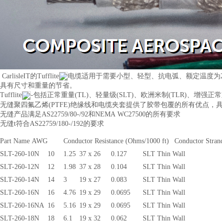
CarlisleIT的Tufflite
电缆适用于需要小型、轻型、抗电弧、额定温度为2
具有尺寸和重量的节省。
Tufflite
-包括正常重量(TL)、轻量级(SLT)、欧洲米制(TLR)、增强正常重量(
无缝聚四氟乙烯(PTFE)绝缘线和电缆夹套提供了胶带包覆的所有优点
无缝产品满足AS22759/80-/92和NEMA WC27500的所有要求
无缝t符合AS22759/180-/192的要求
Part Name
AWG
Conductor Resistance (Ohms/1000 ft)
Conductor Stran
SLT-260-10N
10
1.25
37 x 26
0.127
SLT Thin Wall
SLT-260-12N
12
1.98
37 x 28
0.104
SLT Thin Wall
SLT-260-14N
14
3
19 x 27
0.083
SLT Thin Wall
SLT-260-16N
16
4.76
19 x 29
0.0695
SLT Thin Wall
SLT-260-16NA
16
5.16
19 x 29
0.0695
SLT Thin Wall
SLT-260-18N
18
6.1
19 x 32
0.062
SLT Thin Wall