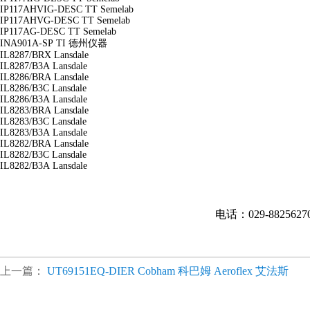
IP117AHVIG-DESC
TT Semelab
IP117AHVG-DESC
TT Semelab
IP117AG-DESC
TT Semelab
INA901A-SP
TI 德州仪器
IL8287/BRX
Lansdale
IL8287/B3A
Lansdale
IL8286/BRA
Lansdale
IL8286/B3C
Lansdale
IL8286/B3A
Lansdale
IL8283/BRA
Lansdale
IL8283/B3C
Lansdale
IL8283/B3A
Lansdale
IL8282/BRA
Lansdale
IL8282/B3C
Lansdale
IL8282/B3A
Lansdale
电话：029-882562
上一篇：
UT69151EQ-DIER Cobham 科巴姆 Aeroflex 艾法斯