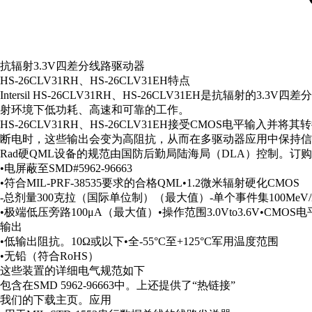
抗辐射3.3V四差分线路驱动器
HS-26CLV31RH、HS-26CLV31EH特点
Intersil HS-26CLV31RH、HS-26CLV31EH是
射环境下低功耗、高速和可靠的工作。
HS-26CLV31RH、HS-26CLV31EH接受CMOS
断电时，这些输出会变为高阻抗，从而在多驱动器应用中保持信
Rad硬QML设备的规范由国防后勤局陆海局（DLA）控制。订
•电屏蔽至SMD#5962-96663
•符合MIL-PRF-38535要求的合格QML•1.2微米辐射硬化CMOS
-总剂量300克拉（国际单位制）（最大值）-单个事件集100MeV/m
•极端低压旁路100μA（最大值）•操作范围3.0Vto3.6V•CMOS
输出
•低输出阻抗。10Ω或以下•全-55°C至+125°C军用温度范围
•无铅（符合RoHS）
这些装置的详细电气规范如下
包含在SMD 5962-96663中。上还提供了“热链接”
我们的下载主页。应用