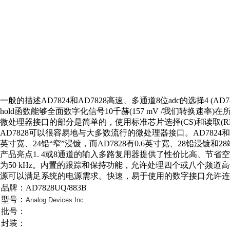
一般的描述AD7824和AD7828高速、多通道8位adc的选择4 (AD78
hold函数能够全面数字化信号10千赫(157 mV /我们转换速率
微处理器接口的部分是简单的，使用标准芯片选择(CS)和读取(R
AD7828可以很容易地与大多数流行的微处理器接口。AD7824和AD7
英寸宽、24铅“窄”浸镀，而AD7828有0.6英寸宽、28铅浸镀和
产品亮点1. 4或8通道的输入多路复用器提供了性价比高、节省空间的多通道
为50 kHz。内置的跟踪和保持功能，允许处理四个或八个频道高达
源可以满足系统的电源需求。快速，易于使用的数字接口允许连
品牌：AD7828UQ/883B
型号：
Analog Devices Inc.
批号：
封装：