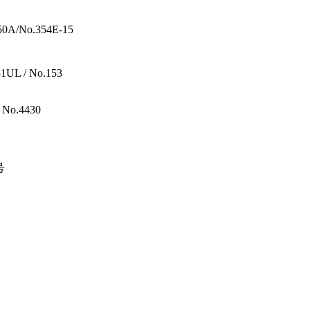
o.354E-15
L / No.153
o.4430
号