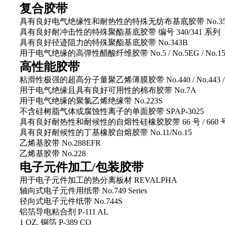
复合胶带
具有良好电气绝缘性和耐热性的特殊无纺布基底胶带 No.350A/N
具有良好耐冲击性的特殊聚酯基底胶带 编号 340/341 系列
具有良好径迹阻力的特殊聚酯基底胶带 No.343B
用于电气绝缘的高弹性醋酸纤维胶带 No.5 / No.5EG / No.151U
高性能胶带
粘滑性极强的超高分子量聚乙烯薄膜胶带 No.440 / No.443 / N
用于电气绝缘且具有良好可用性的棉布胶带 No.7A
用于电气绝缘的聚氯乙烯绝缘带 No.223S
不含硅树脂气体或腐蚀性离子的单面胶带 SPAP-3025
具有良好耐热性和耐候性的自熔性硅橡胶胶带 66 号 / 660 
具有良好耐候性的丁基橡胶自熔胶带 No.11/No.15
乙烯基胶带 No.288EFR
乙烯基胶带 No.228
电子元件加工/包装胶带
用于电子元件加工的热分离板材 REVALPHA
轴向式电子元件用纸带 No.749 Series
径向式电子元件纸带 No.744S
铝箔导电粘合剂 P-111 AL
1 OZ. 铜箔 P-389 CO