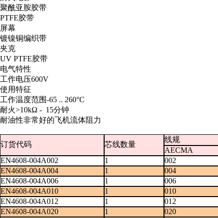
聚酰亚胺胶带
PTFE胶带
屏幕
镀镍铜编织带
夹克
UV PTFE胶带
电气特性
工作电压600V
使用特征
工作温度范围-65 .. 260°C
耐火>10kΩ - 15分钟
耐油性非常好的飞机流体阻力
线规
订货代码
芯线数量
AECMA
EN4608-004A002
1
002
EN4608-004A004
1
004
EN4608-004A006
1
006
EN4608-004A010
1
010
EN4608-004A012
1
012
EN4608-004A020
1
020