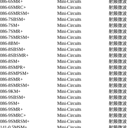
086-6SMR+
Mini-Circuits
射频微波
086-6SMRC+
Mini-Circuits
射频微波
086-6SMRSM+
Mini-Circuits
射频微波
086-7SBSM+
Mini-Circuits
射频微波
086-7SM+
Mini-Circuits
射频微波
086-7SMR+
Mini-Circuits
射频微波
086-7SMRSM+
Mini-Circuits
射频微波
086-8BM+
Mini-Circuits
射频微波
086-8SBSM+
Mini-Circuits
射频微波
086-8SBSMR+
Mini-Circuits
射频微波
086-8SM+
Mini-Circuits
射频微波
086-8SMPR+
Mini-Circuits
射频微波
086-8SMPSM+
Mini-Circuits
射频微波
086-8SMR+
Mini-Circuits
射频微波
086-8SMRSM+
Mini-Circuits
射频微波
086-9KM+
Mini-Circuits
射频微波
086-9SBSM+
Mini-Circuits
射频微波
086-9SM+
Mini-Circuits
射频微波
086-9SMR+
Mini-Circuits
射频微波
086-9SMRC+
Mini-Circuits
射频微波
086-9SMRSM+
Mini-Circuits
射频微波
141-0.5MSM+
Mini-Circuits
射频微波