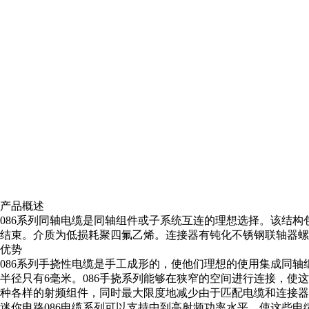
产品概述
086系列同轴电缆是同轴组件或子系统互连的理想选择。该结
结束。介质为低损耗聚四氟乙烯。连接器有钝化不锈钢联轴器螺
优势
086系列手挠性电缆是手工成形的，使他们理想的使用集成同
半径只有6毫米。086手挠系列能够在狭窄的空间进行连接，使这些电
种各样的射频组件，同时最大限度地减少由于匹配电缆和连接器
迷你电路086电缆系列可以支持中到高射频功率水平，使这些电缆可以