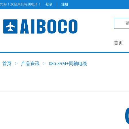
|
您好！欢迎来到福川电子！
登录
注册
首页
首页
>
产品资讯
>
086-3SM+同轴电缆