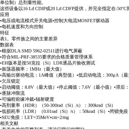
单位制）总剂量性能。
这些设备以16 Ld CDIP或20 Ld CDFP提供，并完全指定在-50°
应用
•电压或电流模式开关电源•控制大电流MOSFET驱动器
•电机速度和方向控制
特征
表1。零件族之间的主要差异
数据表
•根据DLA SMD 5962-02511进行电气屏蔽
•符合MIL-PRF-38535要求的合格质量管理体系
•EH版本是按50克拉（Si）LDR逐晶片验收测试
•振荡器频率：1MHz（最大值）
•高输出驱动电流：1A峰值（典型值）•低启动电流：300μA（
•欠压锁定
•启动阈值：8.8V（最大值）•停止阈值：7.6V（最小值）•滞后：
•逐脉冲限流
•可编程前缘冲裁•辐射硬度
•高剂量率（HDR）（50-300rad（Si）/s）：300krad（Si）
•低损耗率（LDR）（0.01rad（Si）/s）：50krad（Si）•闭
•SEU免疫：LET=35MeV•cm~2/mg
相关文献